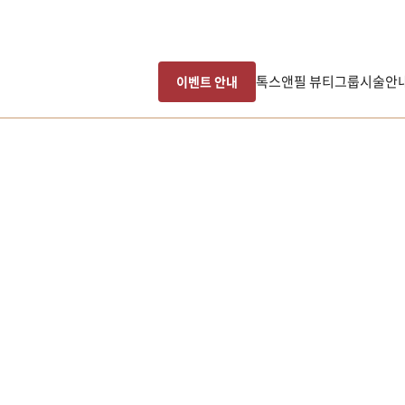
톡스앤필 뷰티그룹
시술안
이벤트 안내