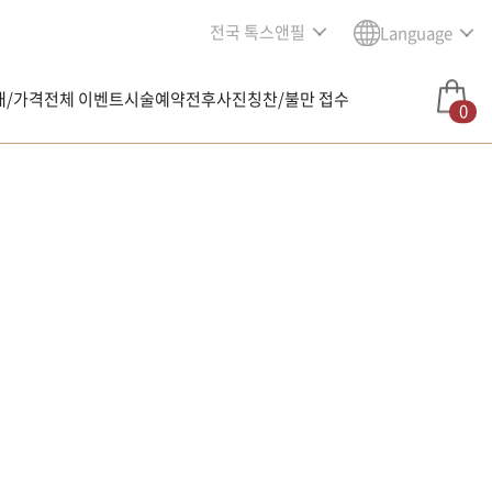
전국 톡스앤필
Language
내/가격
전체 이벤트
시술예약
전후사진
칭찬/불만 접수
0