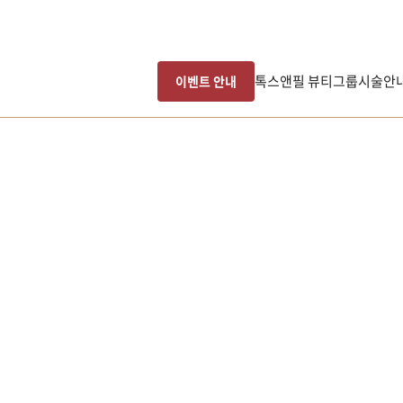
톡스앤필 뷰티그룹
시술안
이벤트 안내