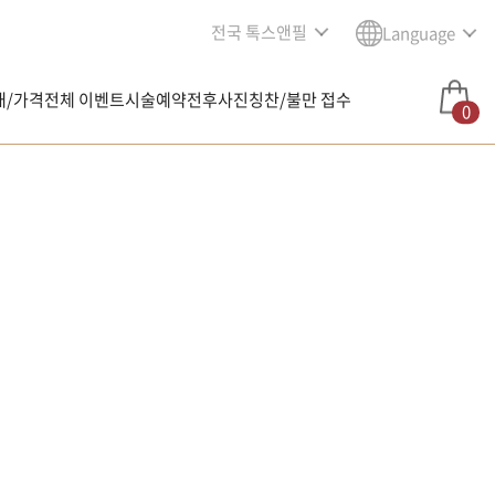
전국 톡스앤필
Language
내/가격
전체 이벤트
시술예약
전후사진
칭찬/불만 접수
0