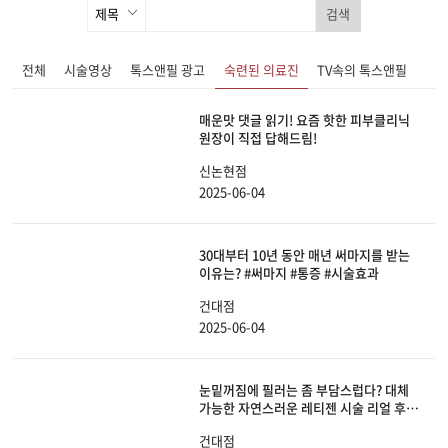
검색
전체
시술영상
톡스앤필 광고
숙련된 의료진
TV속의 톡스앤필
매운맛 댓글 읽기! 요즘 핫한 피부클리닉
원장이 직접 답해드림!
신논현점
2025-06-04
30대부터 10년 동안 매년 써마지를 받는
이유는? #써마지 #통증 #시술효과
건대점
2025-06-04
눈밑꺼짐에 필러는 좀 부담스럽다? 대체
가능한 자연스러운 레티젠 시술 리얼 후기
(필러 X)
건대점