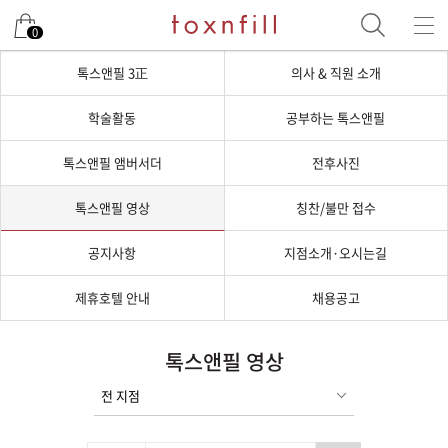
0
톡스앤필 3正
의사 & 직원 소개
학술활동
공부하는 톡스앤필
톡스앤필 앰버서더
전후사진
톡스앤필 영상
칭찬/불만 접수
공지사항
지점소개·오시는길
제휴호텔 안내
채용공고
톡스앤필 영상