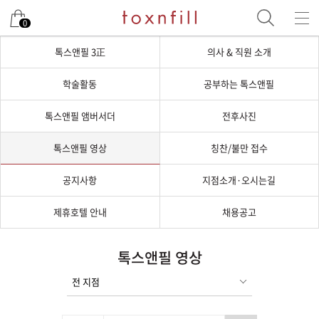
0
톡스앤필 3正
의사 & 직원 소개
학술활동
공부하는 톡스앤필
톡스앤필 앰버서더
전후사진
톡스앤필 영상
칭찬/불만 접수
공지사항
지점소개·오시는길
제휴호텔 안내
채용공고
톡스앤필 영상