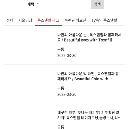
검색
전체
시술영상
톡스앤필 광고
숙련된 의료진
TV속의 톡스앤필
나만의 아름다운 눈 , 톡스앤필과 함께하세
요 / Beautiful eyes with Toxnfill
공통
2022-03-30
나만의 아름다운 턱 라인 , 톡스앤필과 함
께하세요 / Beautiful Chin with
Toxnfill
공통
2022-03-30
깨끗한 피부! 빛나는 내피부! 피부힐링 맡
겨줘! 톡스앤필 레이저토닝,물광주사,리쥬
란HB
공통