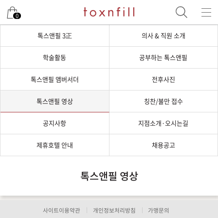
0
톡스앤필 3正
의사 & 직원 소개
학술활동
공부하는 톡스앤필
톡스앤필 앰버서더
전후사진
톡스앤필 영상
칭찬/불만 접수
공지사항
지점소개·오시는길
제휴호텔 안내
채용공고
톡스앤필 영상
사이트이용약관
개인정보처리방침
가맹문의