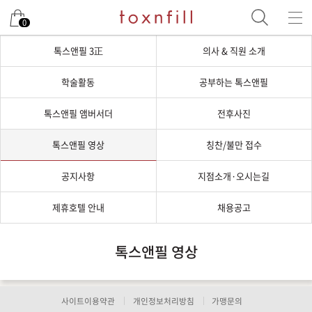
0
톡스앤필 3正
의사 & 직원 소개
학술활동
공부하는 톡스앤필
톡스앤필 앰버서더
전후사진
톡스앤필 영상
칭찬/불만 접수
공지사항
지점소개·오시는길
제휴호텔 안내
채용공고
톡스앤필 영상
사이트이용약관
개인정보처리방침
가맹문의