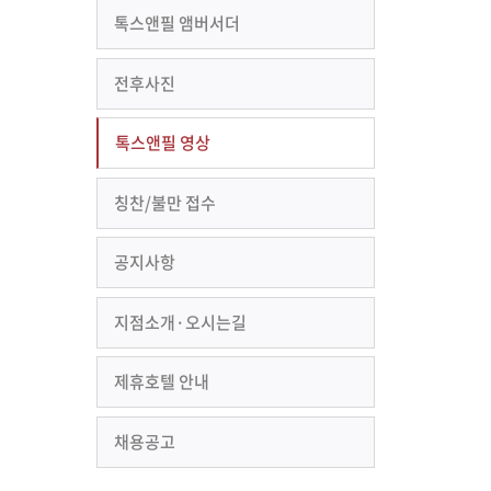
톡스앤필 앰버서더
전후사진
톡스앤필 영상
칭찬/불만 접수
공지사항
지점소개·오시는길
제휴호텔 안내
채용공고