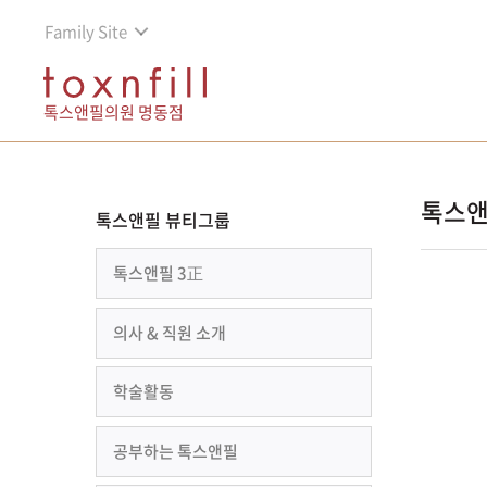
Family Site
톡스앤필의원 명동점
톡스앤
톡스앤필 뷰티그룹
톡스앤필 3正
의사 & 직원 소개
학술활동
공부하는 톡스앤필