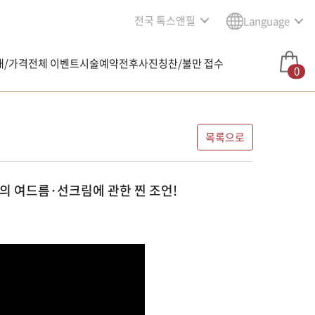
전국 톡스앤필
Language
내/가격
전체 이벤트
시술예약
전후사진
칭찬/불만 접수
0
목록으로
딸의 여드름·선크림에 관한 찐 조언!