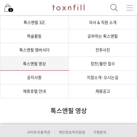
0
톡스앤필 3正
의사 & 직원 소개
학술활동
공부하는 톡스앤필
톡스앤필 앰버서더
전후사진
톡스앤필 영상
칭찬/불만 접수
공지사항
지점소개·오시는길
제휴호텔 안내
채용공고
톡스앤필 영상
사이트이용약관
개인정보처리방침
가맹문의