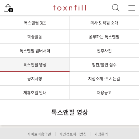
0
톡스앤필 3正
의사 & 직원 소개
학술활동
공부하는 톡스앤필
톡스앤필 앰버서더
전후사진
톡스앤필 영상
칭찬/불만 접수
공지사항
지점소개·오시는길
제휴호텔 안내
채용공고
톡스앤필 영상
사이트이용약관
개인정보처리방침
가맹문의