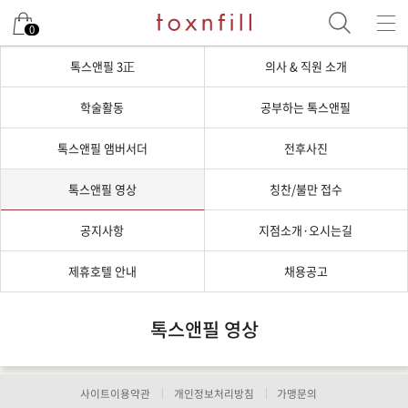
0
톡스앤필 3正
의사 & 직원 소개
학술활동
공부하는 톡스앤필
톡스앤필 앰버서더
전후사진
톡스앤필 영상
칭찬/불만 접수
공지사항
지점소개·오시는길
제휴호텔 안내
채용공고
톡스앤필 영상
사이트이용약관
개인정보처리방침
가맹문의