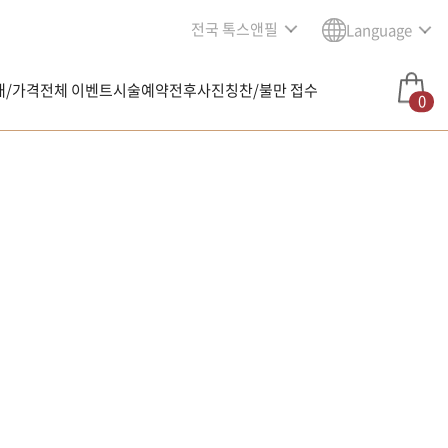
전국 톡스앤필
Language
내/가격
전체 이벤트
시술예약
전후사진
칭찬/불만 접수
0