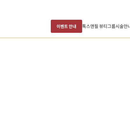
톡스앤필 뷰티그룹
시술안
이벤트 안내