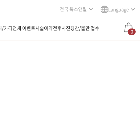
전국 톡스앤필
Language
내/가격
전체 이벤트
시술예약
전후사진
칭찬/불만 접수
0