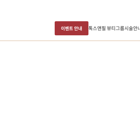
톡스앤필 뷰티그룹
시술안
이벤트 안내