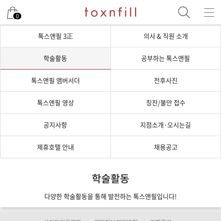
0
톡스앤필 3正
의사 & 직원 소개
학술활동
공부하는 톡스앤필
톡스앤필 앰버서더
전후사진
톡스앤필 영상
칭찬/불만 접수
공지사항
지점소개·오시는길
제휴호텔 안내
채용공고
학술활동
다양한 학술활동을 통해 발전하는 톡스앤필입니다!