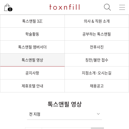
0
톡스앤필 3正
의사 & 직원 소개
학술활동
공부하는 톡스앤필
톡스앤필 앰버서더
전후사진
톡스앤필 영상
칭찬/불만 접수
공지사항
지점소개·오시는길
제휴호텔 안내
채용공고
톡스앤필 영상