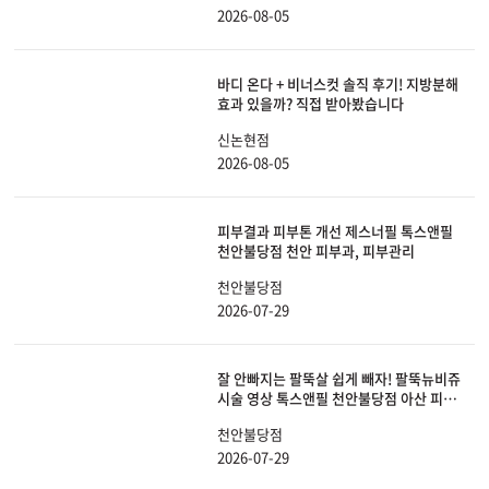
2026-08-05
바디 온다 + 비너스컷 솔직 후기! 지방분해
효과 있을까? 직접 받아봤습니다
신논현점
2026-08-05
피부결과 피부톤 개선 제스너필 톡스앤필
천안불당점 천안 피부과, 피부관리
천안불당점
2026-07-29
잘 안빠지는 팔뚝살 쉽게 빼자! 팔뚝뉴비쥬
시술 영상 톡스앤필 천안불당점 아산 피부
과, 비만
천안불당점
2026-07-29