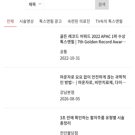
검색
전체
시술영상
톡스앤필 광고
숙련된 의료진
TV속의 톡스앤필
골든 레코드 어워드 2022 APAC 1위 수상
톡스앤필 | 7th Golden Record Award
2022 Accelerated Growth Award
공통
APAC 1st
2022-10-31
마운자로 요요 없이 안전하게 끊는 과학적
인 방법✨ | 마운자로, 비만치료제, 다이어
트, 체중감량
강남본점
2026-08-05
3초 만에 확인하는 팔자주름 유형별 시술
총정리
천안불당점