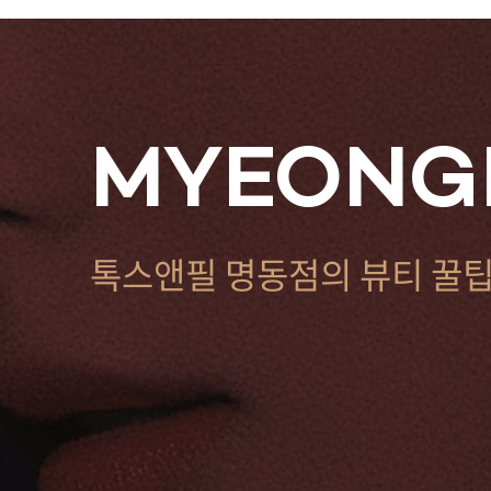
MYEONG
톡스앤필 명동점의 뷰티 꿀