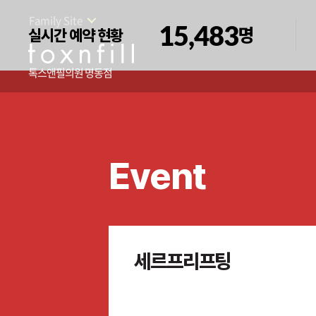
Family Site
15,483
명
실시간 예약 현황
톡스앤필의원 명동점
Event
세르프리프팅