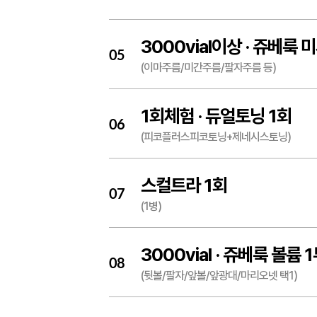
3000vial이상 ·
쥬베룩 미
05
(이마주름/미간주름/팔자주름 등)
1회체험 ·
듀얼토닝 1회
06
(피코플러스피코토닝+제네시스토닝)
스컬트라 1회
07
(1병)
3000vial ·
쥬베룩 볼륨 
08
(뒷볼/팔자/앞볼/앞광대/마리오넷 택1)