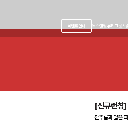
톡스앤필 뷰티그룹
시
이벤트 안내
[신규런칭]
잔주름과 얇은 피