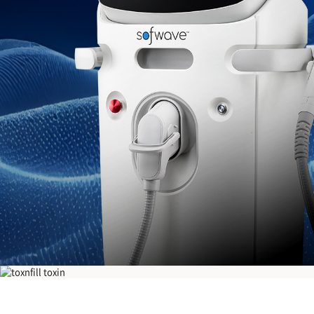
소프웨이브 sofwave
초음파 타이트닝
[신규런칭] 소프웨이브
타이트닝
FDA승인