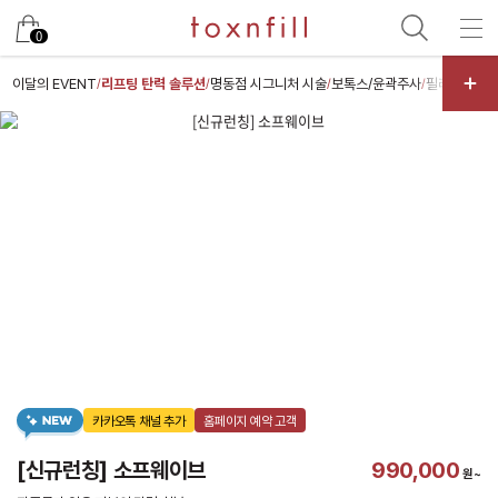
카카오
0
이달의 EVENT
리프팅 탄력 솔루션
명동점 시그니처 시술
보톡스/윤곽주사
필러/특수부
/
/
/
/
카카오톡 채널 추가
홈페이지 예약 고객
[신규런칭] 소프웨이브
990,000
원~