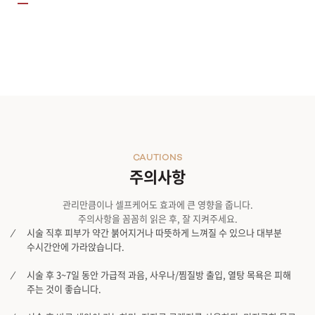
97%개선
셀룰라이트
89%개선
소프웨이브, 이런 분들께 추천합니다
추천 대상
20대가 되면 우리 몸은 엘라스틴(탄력소) 생산을 멈춰, 피부가 탄력을 잃고 피부 처짐
01.
볼륨 손실
로 처지는 얼굴 피부가 신경 쓰이시는 분
02.
얼굴 가운데
와
입가의 주름
들이 눈에 띄게 보이시는 분
03. 턱과 목 아래 처지는 살
(이중턱)
과
턱, 목 부분의 큰 주름
을 개선하고 싶으신 분
콜라겐, 엘라스틴, 히알루론산의
젊은 피부
피부 성분이 눈에 띄게 감소한
노화된 피부
주름 개선, 다운 타임 없이!
CAUTIONS
차세대 리프팅, Sofwave
주의사항
필요한 곳에 정확한 에너지 전달
눈가, 목주름 등 미세한 부분도 OK
FDA승인으로 시술 안정성 입증
관리만큼이나 셀프케어도 효과에 큰 영향을 줍니다.
자외선 관계 없는 시술로 통증, 다운타임 ↓
주의사항을 꼼꼼히 읽은 후, 잘 지켜주세요.
시술 직후 피부가 약간 붉어지거나 따뜻하게 느껴질 수 있으나 대부분
수시간안에 가라앉습니다.
시술 후 3~7일 동안 가급적 과음, 사우나/찜질방 출입, 열탕 목욕은 피해
주는 것이 좋습니다.