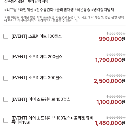
잔주름과 얇은 피부의 탄력 회복
#리프팅 #라인개선 #잔주름완화 #콜라겐재생 #적은통증 #냉각장치탑재
※ 본 이벤트 가격은 병원 자체 프로모션 기준으로 운영되며, 시술 예약 시점 및 병원 운영 정책
에 따라 가격·구성·혜택이 변경되거나 종료될 수 있습니다.
1,500,000
원
[EVENT] 소프웨이브 100펄스
990,000
원
3,000,000
원
[EVENT] 소프웨이브 200펄스
1,790,000
원
4,000,000
원
[EVENT] 소프웨이브 300펄스
2,500,000
원
1,500,000
원
[EVENT] 아이 소프웨이브 100펄스
1,100,000
원
2,000,000
원
[EVENT] 아이 소프웨이브 100펄스+ 콜라겐 쥬베
1,480,000
룩아이1vial
원