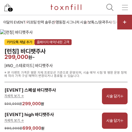
남은 시술/관리권 예약
0
남은 시술/관리권 종류 선택
이달의 EVENT
리프팅 탄력 솔루션
명동점 시그니처 시술
보톡스/윤곽주사
필러/특수부
/
/
/
/
[剩余治疗/护理券] 提升
카카오톡 채널 추가
홈페이지 예약/내원 고객
[剩余治疗/护理券] 色素
[런칭] 바디팻주사
[剩余治疗/护理券] 脱毛
299,000
원~
[剩余治疗/护理券] 祛痘/毛孔
[#NO_스테로이드] 바디팻주사
※ 본 이벤트 가격은 병원 자체 프로모션 기준으로 운영되며, 시술 예약 시점 및 병원 운영 정책
[剩余治疗/护理券] 皮肤增强剂
에 따라 가격·구성·혜택이 변경되거나 종료될 수 있습니다.
[剩余治疗/护理券] 皮肤护理
[EVENT] 스페셜 바디팻주사
[剩余治疗/护理券] 体型
시술 담기
자세히 보기 ->
[剩余治疗/护理券] 抗衰老输液
299,000
500,000원
원
[剩余治疗/护理券] 其他
[EVENT] high 바디팻주사
시술 담기
자세히 보기 ->
699,000
990,000원
원