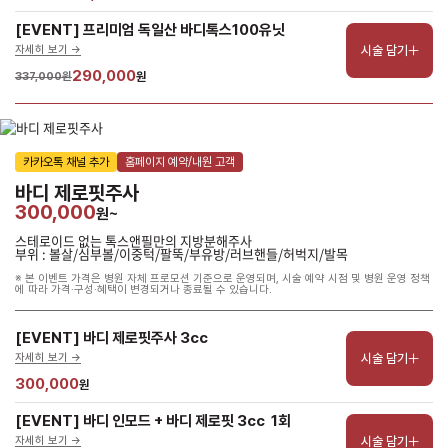
[EVENT] 프리미엄 독일산 바디톡스100유닛
시술 담기
자세히 보기 ->
290,000
337,000원
원
카카오톡 채널 추가
홈페이지 예약/내원 고객
바디 제로핏주사
300,000
원~
스테로이드 없는 톡스앤필만의 지방분해주사
부위 : 볼살/심부볼/이중턱/팔뚝/부유방/러브핸들/허벅지/발목
※ 본 이벤트 가격은 병원 자체 프로모션 기준으로 운영되며, 시술 예약 시점 및 병원 운영 정책
에 따라 가격·구성·혜택이 변경되거나 종료될 수 있습니다.
[EVENT] 바디 제로핏주사 3cc
시술 담기
자세히 보기 ->
300,000
원
[EVENT] 바디 인모드 + 바디 제로핏 3cc  1회
시술 담기
자세히 보기 ->