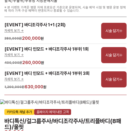
발목/무릎위/부유방 지방분해시술
※ 본 이벤트 가격은 병원 자체 프로모션 기준으로 운영되며, 시술 예약 시점 및 병원 운영 정책
에 따라 가격·구성·혜택이 변경되거나 종료될 수 있습니다.
[EVENT] 바디조각주사 1+1 (2회)
시술 담기
자세히 보기 ->
200,000
380,000원
원
[EVENT] 바디 인모드 + 바디조각주사 1부위 1회
시술 담기
자세히 보기 ->
260,000
400,000원
원
[EVENT] 바디 인모드 + 바디조각주사 1부위 3회
시술 담기
자세히 보기 ->
630,000
1,200,000원
원
카카오톡 채널 추가
홈페이지 예약/내원 고객
바디톡신/걸그룹주사/바디조각주사/트리플바디(8패
드)/울핏