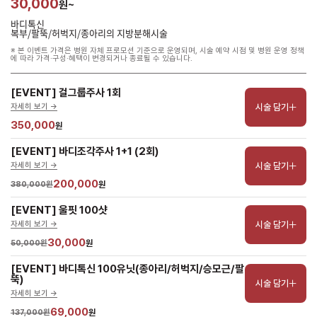
30,000
원~
바디톡신
복부/팔뚝/허벅지/종아리의 지방분해시술
※ 본 이벤트 가격은 병원 자체 프로모션 기준으로 운영되며, 시술 예약 시점 및 병원 운영 정책
에 따라 가격·구성·혜택이 변경되거나 종료될 수 있습니다.
[EVENT] 걸그룹주사 1회
시술 담기
자세히 보기 ->
350,000
원
[EVENT] 바디조각주사 1+1 (2회)
시술 담기
자세히 보기 ->
200,000
380,000원
원
[EVENT] 울핏 100샷
시술 담기
자세히 보기 ->
30,000
50,000원
원
[EVENT] 바디톡신 100유닛(종아리/허벅지/승모근/팔
뚝)
시술 담기
자세히 보기 ->
69,000
137,000원
원