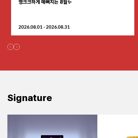
영크크하게 예뻐지는 8월✨
원주점
2026.08.01 - 2026.08.31
이천점
인천부평점
인천송도점
일산주엽점
잠실점
Signature
전주점
제주점
천안불당점