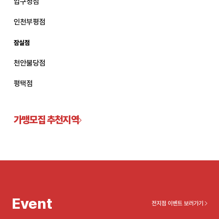
압구정점
관악서울대입구점
인천부평점
잠실점
광주상무점
천안불당점
광주첨단점
평택점
구리점
노원점
가맹모집 추천지역
명동점
목동점
미아사거리점
Event
전지점 이벤트 보러가기
부산서면점