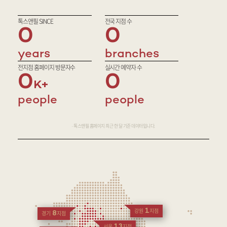
톡스앤필 SINCE
전국 지점 수
0
0
years
branches
전지점 홈페이지 방문자수
실시간 예약자 수
0
0
people
people
· 톡스앤필 홈페이지 최근 한 달 기준 데이터입니다.
1
강원
지점
8
경기
지점
13