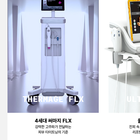
천안신부점
청주점
평택점
홍대점
4세대 써마지 FLX
강력한 고주파가 전달하는
진피 속
피부 타이트닝의 기준
리프