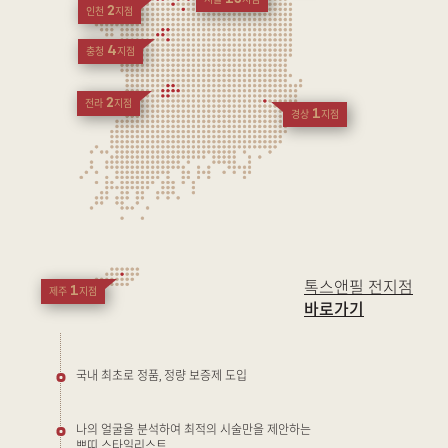
서울
지점
2
인천
지점
4
충청
지점
2
전라
지점
1
경상
지점
톡스앤필 전지점
1
제주
지점
바로가기
국내 최초로 정품, 정량 보증제 도입
나의 얼굴을 분석하여 최적의 시술만을 제안하는
쁘띠 스타일리스트