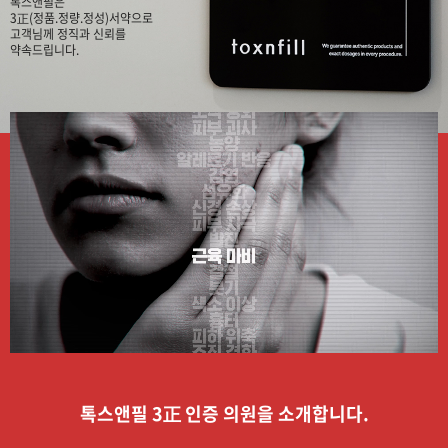
톡스앤필은
3正(정품.정량.정성)서약으로
고객님께 정직과 신뢰를
약속드립니다.
톡스앤필 3正 인증 의원을 소개합니다.