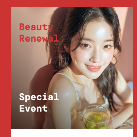
부천점
분당점
삼성점
세종점
송파점
수원인계점
신논현점
안양점
압구정점