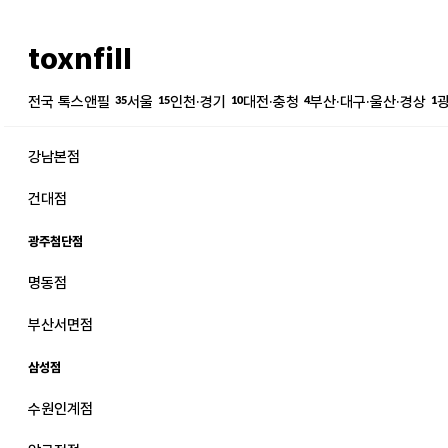
toxnfill
전국 톡스앤필
35
서울
15
인천·경기
10
대전·충청
4
부산·대구·울산·경상
1
강남본점
건대점
광주첨단점
명동점
강남본점
남자
부산서면점
강동천호점
여자
삼성점
강서점
수원인계점
건대점