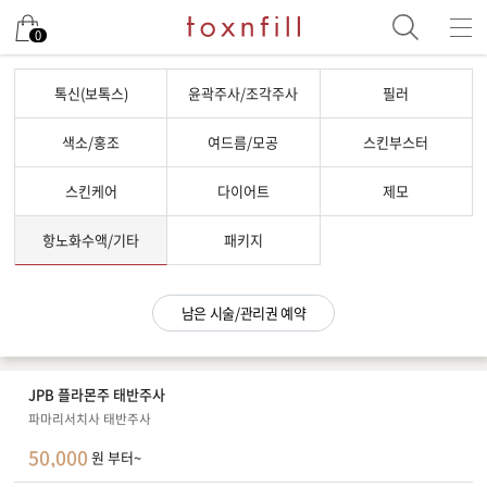
남은 시술/관리권 예약
0
남은 시술/관리권 종류 선택
톡신(보톡스)
윤곽주사/조각주사
필러
[剩余治疗/护理券] 提升
색소/홍조
여드름/모공
스킨부스터
[剩余治疗/护理券] 色素
스킨케어
다이어트
제모
[剩余治疗/护理券] 脱毛
[剩余治疗/护理券] 祛痘/毛孔
항노화수액/기타
패키지
[剩余治疗/护理券] 皮肤增强剂
[剩余治疗/护理券] 皮肤护理
남은 시술/관리권 예약
[剩余治疗/护理券] 体型
[剩余治疗/护理券] 抗衰老输液
JPB 플라몬주 태반주사
[剩余治疗/护理券] 其他
파마리서치사 태반주사
50,000
원 부터~