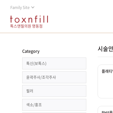
Family Site
톡스앤필의원 명동점
시술안
Category
톡신(보톡스)
플래티
윤곽주사/조각주사
필러
색소/홍조
PHA