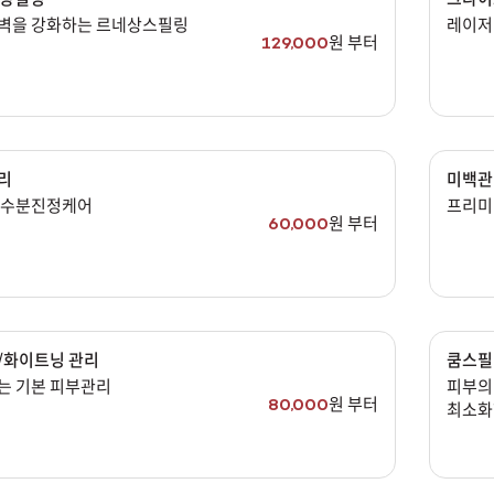
벽을 강화하는 르네상스필링
레이저
남은 시술/관리권 종류 선택
원 부터
129,000
[剩余治疗/护理券] 提升
[剩余治疗/护理券] 色素
[剩余治疗/护理券] 脱毛
리
미백관
[剩余治疗/护理券] 祛痘/毛孔
 수분진정케어
프리미
원 부터
[剩余治疗/护理券] 皮肤增强剂
60,000
[剩余治疗/护理券] 皮肤护理
[剩余治疗/护理券] 体型
[剩余治疗/护理券] 抗衰老输液
/화이트닝 관리
쿰스필
[剩余治疗/护理券] 其他
는 기본 피부관리
피부의
원 부터
80,000
최소화
저자극