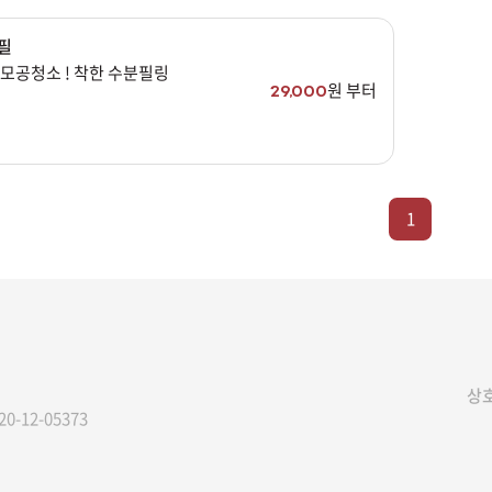
필
모공청소 ! 착한 수분필링
장바구니 담기
예약하기
원 부터
29,000
1
상호
20-12-05373