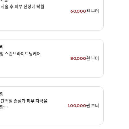
 시술 후 피부 진정에 탁월
원 부터
60,000
리
엄 스킨브라이트닝케어
원 부터
80,000
링
 단백질 손실과 피부 자극을
원 부터
100,000
한
 수분 필링