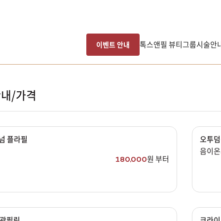
톡스앤필 뷰티그룹
시술안
이벤트 안내
내/가격
넘 플라필
오투덤
음이온
원 부터
180,000
남은 시술/관리권 예약
물광필링
크라이