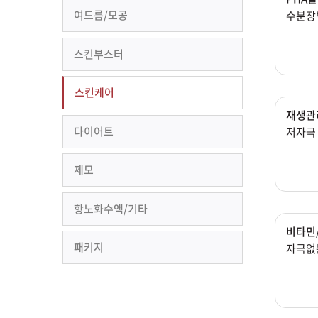
여드름/모공
수분장
스킨부스터
스킨케어
재생관
다이어트
저자극
제모
항노화수액/기타
비타민
패키지
자극없