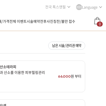
전국 톡스앤필
Language
내/가격
전체 이벤트
시술예약
전후사진
칭찬/불만 접수
0
남은 시술/관리권 예약
산소테라피
과 산소를 이용한 피부힐링관리
원 부터
66,000
오셀