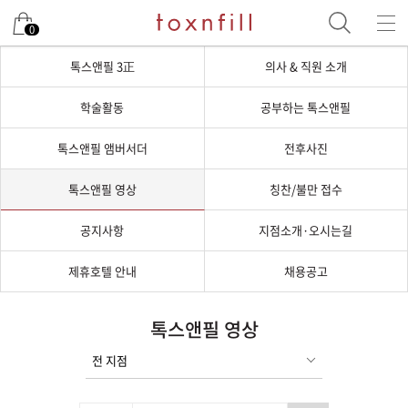
0
톡스앤필 3正
의사 & 직원 소개
학술활동
공부하는 톡스앤필
톡스앤필 앰버서더
전후사진
톡스앤필 영상
칭찬/불만 접수
공지사항
지점소개·오시는길
제휴호텔 안내
채용공고
톡스앤필 영상