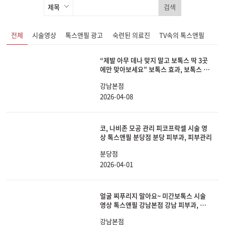
검색
전체
시술영상
톡스앤필 광고
숙련된 의료진
TV속의 톡스앤필
“제발 아무 데나 맞지 말고 보톡스 딱 3곳
에만 맞아보세요” 보톡스 효과, 보톡스 부
작용, 추천하는 부위, 절대 맞으면 안 되는
강남본점
곳까지 딱 알려드리겠습니다.
2026-04-08
코, 나비존 모공 관리 피코프락셀 시술 영
상 톡스앤필 분당점 분당 피부과, 피부관리
분당점
2026-04-01
얼굴 찌푸리지 말아요~ 미간보톡스 시술
영상 톡스앤필 강남본점 강남 피부과, 보톡
스
강남본점