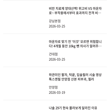
비만 치료제 양대산맥! 위고비 VS 마운자
로✨부작용에서부터 효과까지 전격 비교
해 봤습니다.
강남본점
2026-03-25
마운자로 맞기 전 '이것' 모르면 위험합니
다! 4개월 동안 10kg 뺀 의사가 알려주는
효과, 부작용, 요요 안 오는 법 총정리!
건대점
2026-03-25
하관미인 팔자, 턱끝, 입술필러 시술 영상
톡스앤필 안양점 산본 피부과, 필러
안양점
2026-03-19
나솔 29기 현숙 몰라보게 달라진 이유