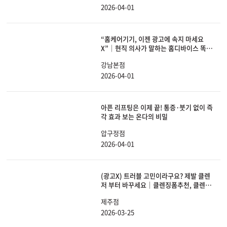
2026-04-01
“홈케어기기, 이젠 광고에 속지 마세요
X”│현직 의사가 말하는 홈디바이스 똑똑
하게 선택하는 방법
강남본점
2026-04-01
아픈 리프팅은 이제 끝! 통증·붓기 없이 즉
각 효과 보는 온다의 비밀
압구정점
2026-04-01
(광고X) 트러블 고민이라구요? 제발 클렌
저 부터 바꾸세요｜클렌징폼추천, 클렌징
폼, 세안법, 약산성, 약알칼리성
제주점
2026-03-25