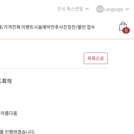
전국 톡스앤필
Language
내/가격
전체 이벤트
시술예약
전후사진
칭찬/불만 접수
0
목록으로
드회의
 아름다움
회의를 진행하였습니다.