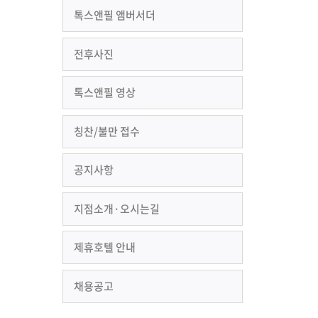
톡스앤필 앰버서더
전후사진
톡스앤필 영상
칭찬/불만 접수
공지사항
지점소개·오시는길
제휴호텔 안내
채용공고