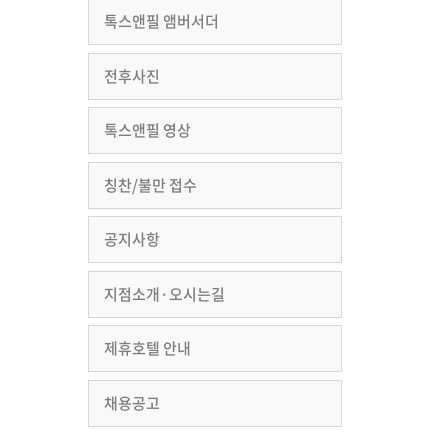
톡스앤필 앰버서더
전후사진
톡스앤필 영상
칭찬/불만 접수
공지사항
지점소개·오시는길
제휴호텔 안내
채용공고