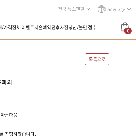
전국 톡스앤필
Language
내/가격
전체 이벤트
시술예약
전후사진
칭찬/불만 접수
0
목록으로
드회의
 아름다움
회의를 진행하였습니다.