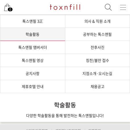
0
톡스앤필 3正
의사 & 직원 소개
학술활동
공부하는 톡스앤필
톡스앤필 앰버서더
전후사진
톡스앤필 영상
칭찬/불만 접수
공지사항
지점소개·오시는길
제휴호텔 안내
채용공고
학술활동
다양한 학술활동을 통해 발전하는 톡스앤필입니다!