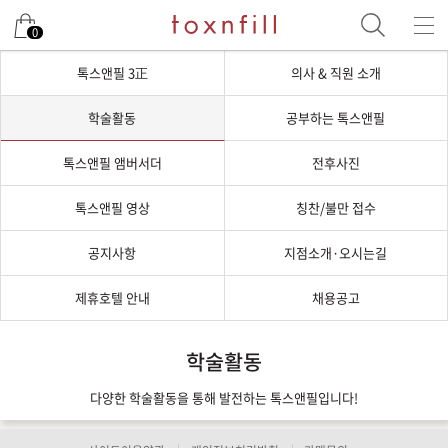
0
톡스앤필 3正
의사 & 직원 소개
학술활동
공부하는 톡스앤필
톡스앤필 앰버서더
전후사진
톡스앤필 영상
칭찬/불만 접수
공지사항
지점소개·오시는길
제휴호텔 안내
채용공고
학술활동
다양한 학술활동을 통해 발전하는 톡스앤필입니다!