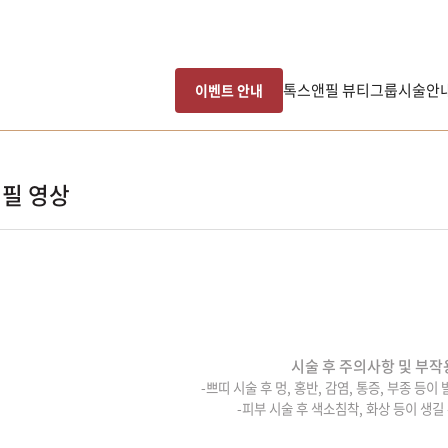
톡스앤필 뷰티그룹
시술안
이벤트 안내
필 영상
시술 후 주의사항 및 부작
-쁘띠 시술 후 멍, 홍반, 감염, 통증, 부종 등이
-피부 시술 후 색소침착, 화상 등이 생길