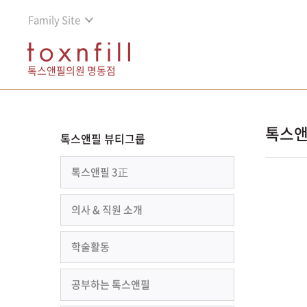
Family Site
톡스앤필의원 명동점
톡스앤
톡스앤필 뷰티그룹
톡스앤필 3正
의사 & 직원 소개
학술활동
공부하는 톡스앤필