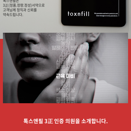
톡스앤필은
3正(정품.정량.정성)서약으로
고객님께 정직과 신뢰를
약속드립니다.
톡스앤필 3正 인증 의원을 소개합니다.