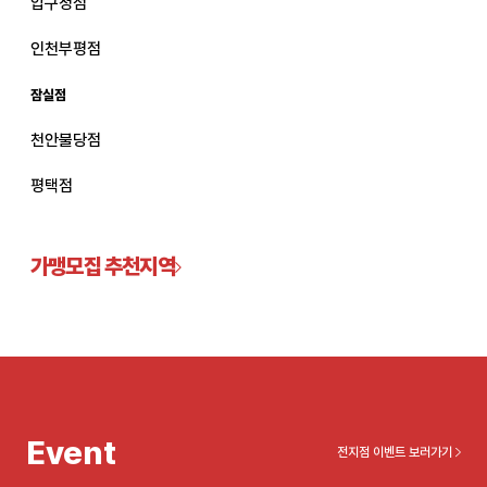
압구정점
관악서울대입구점
인천부평점
잠실점
광주상무점
천안불당점
광주첨단점
평택점
구리점
노원점
가맹모집 추천지역
명동점
목동점
미아사거리점
Event
전지점 이벤트 보러가기
부산서면점