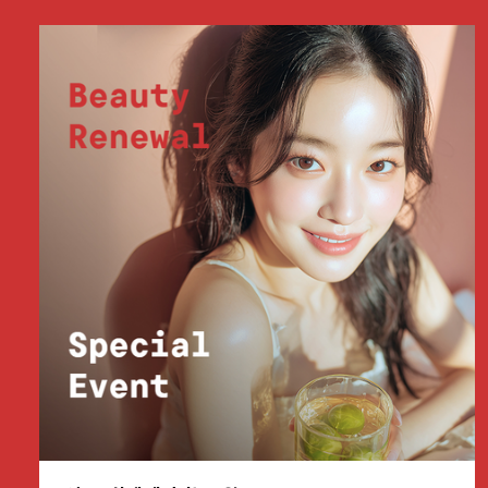
부천점
분당점
삼성점
세종점
송파점
수원인계점
신논현점
안양점
압구정점