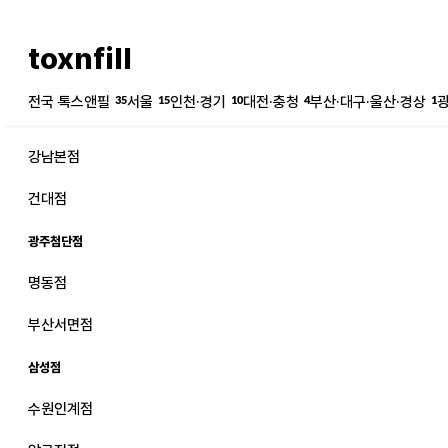
toxnfill
전국 톡스앤필
35
서울
15
인천·경기
10
대전·충청
4
부산·대구·울산·경상
1
강남본점
건대점
광주첨단점
명동점
강남본점
남자
부산서면점
강동천호점
여자
삼성점
강서점
수원인계점
건대점