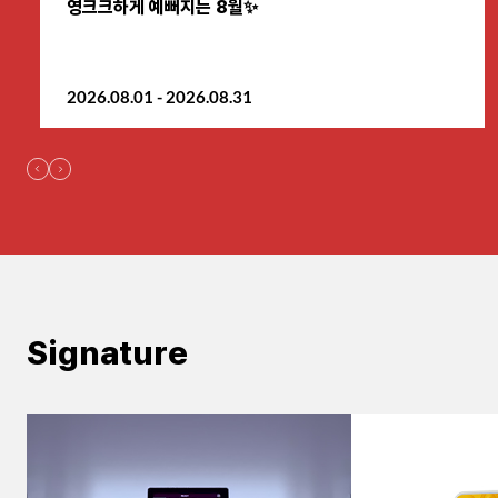
영크크하게 예뻐지는 8월✨
원주점
2026.08.01 - 2026.08.31
이천점
인천부평점
인천송도점
일산주엽점
잠실점
Signature
전주점
제주점
천안불당점