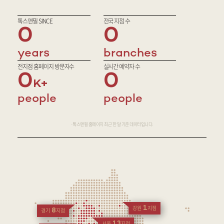
톡스앤필 SINCE
전국 지점 수
0
0
years
branches
전지점 홈페이지 방문자수
실시간 예약자 수
0
0
people
people
· 톡스앤필 홈페이지 최근 한 달 기준 데이터입니다.
1
강원
지점
8
경기
지점
13