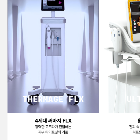
천안신부점
청주점
평택점
홍대점
4세대 써마지 FLX
강력한 고주파가 전달하는
진피 속
피부 타이트닝의 기준
리프