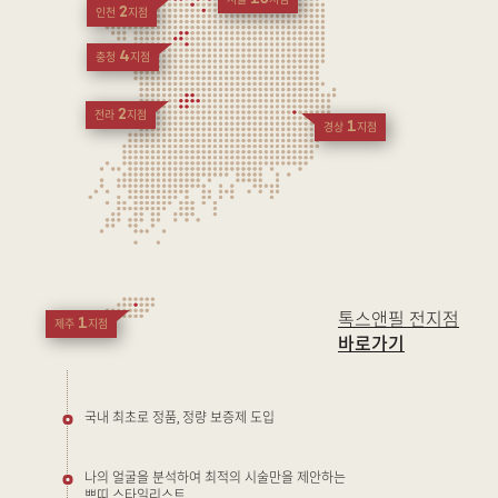
서울
지점
2
인천
지점
4
충청
지점
2
전라
지점
1
경상
지점
톡스앤필 전지점
1
제주
지점
바로가기
국내 최초로 정품, 정량 보증제 도입
나의 얼굴을 분석하여 최적의 시술만을 제안하는
쁘띠 스타일리스트