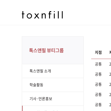
톡스앤필 뷰티그룹
지점
공통
톡스앤필 소개
공통
공통
학술활동
공통
기사·언론홍보
공통