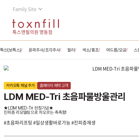
Family Site
톡스앤필의원 명동점
톡신(보톡스)
윤곽주사/조각주사
필러
색소/홍조
여드름/모공
스
/
/
/
/
/
카카오톡 채널 추가
홈페이지 예약 고객
LDM MED-Tri 초음파물방울관리
★LDM MED-Tri 런칭기념★
진피층 리모델링으로 차오르는 촉촉함!
#초음파리프팅 #일상생활바로가능 #진피층재생