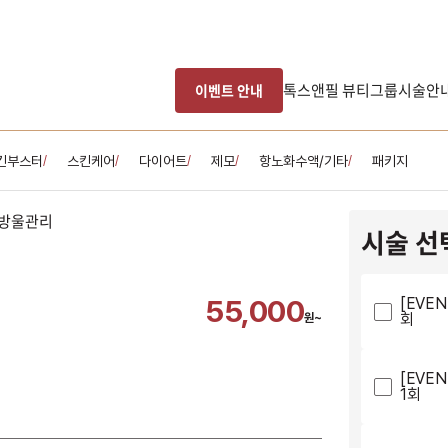
톡스앤필 뷰티그룹
시술안
이벤트 안내
킨부스터
스킨케어
다이어트
제모
항노화수액/기타
패키지
/
/
/
/
/
시술 선
55,000
[EVEN
회
원~
[EVEN
1회