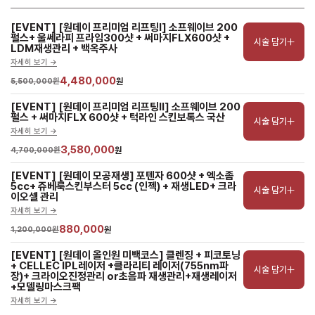
[EVENT] [원데이 프리미엄 리프팅Ⅰ] 소프웨이브 200
펄스+ 울쎄라피 프라임300샷 + 써마지FLX600샷 + 
시술 담기
LDM재생관리 + 백옥주사
자세히 보기 ->
4,480,000
5,500,000원
원
[EVENT] [원데이 프리미엄 리프팅Ⅱ] 소프웨이브 200
펄스 + 써마지FLX 600샷 + 턱라인 스킨보톡스 국산
시술 담기
자세히 보기 ->
3,580,000
4,700,000원
원
[EVENT] [원데이 모공재생] 포텐자 600샷 + 엑소좀
5cc+ 쥬베룩스킨부스터 5cc (인젝) + 재생LED+ 크라
시술 담기
이오셀 관리
자세히 보기 ->
880,000
1,200,000원
원
[EVENT] [원데이 올인원 미백코스] 클렌징 + 피코토닝
+ CELLEC IPL레이저 +클라리티 레이저(755nm파
시술 담기
장)+ 크라이오진정관리 or초음파 재생관리+재생레이저
+모델링마스크팩
자세히 보기 ->