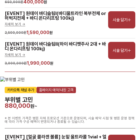
400,000
650,000원
원
[EVENT] 원데이 바디슬림Ⅰ(바디울트라인 복부전체 or 
허벅지전체 + 바디 온다리프팅 100kj)
시술 담기
자세히 보기 ->
1,590,000
2,500,000원
원
[EVENT] 원데이 바디슬림Ⅱ(하이 바디팻주사 2대 + 바
디 온다리프팅 100kj)
시술 담기
자세히 보기 ->
1,990,000
3,000,000원
원
카카오톡 채널 추가
홈페이지 예약/내원 고객
부위별 고민
880,000
원~
※ 본 이벤트 가격은 병원 자체 프로모션 기준으로 운영되며, 시술 예약 시점 및 병원 운영 정책
에 따라 가격·구성·혜택이 변경되거나 종료될 수 있습니다.
[EVENT] [얼굴 콜라겐 볼륨] 눈밑 울트라콜 1vial + 얼