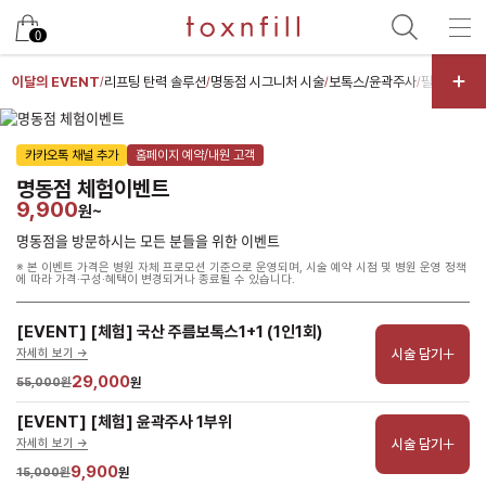
남은 시술/관리권 예약
0
남은 시술/관리권 종류 선택
이달의 EVENT
리프팅 탄력 솔루션
명동점 시그니처 시술
보톡스/윤곽주사
필러/특수
/
/
/
/
[剩余治疗/护理券] 提升
카카오톡 채널 추가
홈페이지 예약/내원 고객
[剩余治疗/护理券] 色素
명동점 체험이벤트
[剩余治疗/护理券] 脱毛
9,900
원~
[剩余治疗/护理券] 祛痘/毛孔
명동점을 방문하시는 모든 분들을 위한 이벤트
※ 본 이벤트 가격은 병원 자체 프로모션 기준으로 운영되며, 시술 예약 시점 및 병원 운영 정책
[剩余治疗/护理券] 皮肤增强剂
에 따라 가격·구성·혜택이 변경되거나 종료될 수 있습니다.
[剩余治疗/护理券] 皮肤护理
[EVENT] [체험] 국산 주름보톡스1+1 (1인1회)
[剩余治疗/护理券] 体型
시술 담기
자세히 보기 ->
[剩余治疗/护理券] 抗衰老输液
29,000
55,000원
원
[剩余治疗/护理券] 其他
[EVENT] [체험] 윤곽주사 1부위
시술 담기
자세히 보기 ->
9,900
15,000원
원