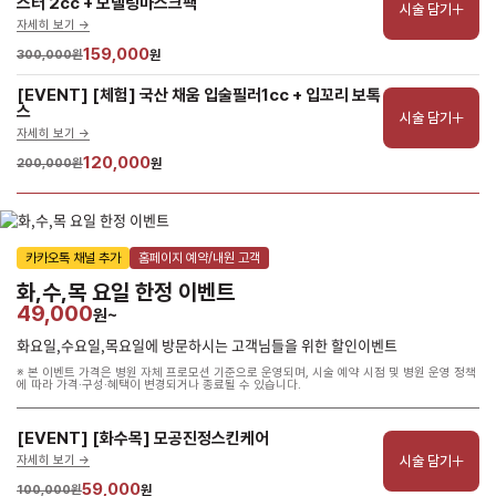
스터 2cc + 모델링마스크팩
시술 담기
자세히 보기 ->
159,000
300,000원
원
[EVENT] [체험] 국산 채움 입술필러1cc + 입꼬리 보톡
스
시술 담기
자세히 보기 ->
120,000
200,000원
원
카카오톡 채널 추가
홈페이지 예약/내원 고객
화,수,목 요일 한정 이벤트
49,000
원~
화요일,수요일,목요일에 방문하시는 고객님들을 위한 할인이벤트
※ 본 이벤트 가격은 병원 자체 프로모션 기준으로 운영되며, 시술 예약 시점 및 병원 운영 정책
에 따라 가격·구성·혜택이 변경되거나 종료될 수 있습니다.
[EVENT] [화수목] 모공진정스킨케어
시술 담기
자세히 보기 ->
59,000
100,000원
원