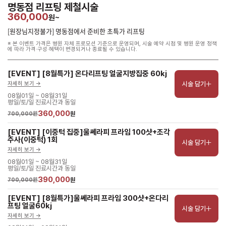
명동점 리프팅 제철시술
360,000
원~
[원장님지정불가] 명동점에서 준비한 초특가 리프팅
※ 본 이벤트 가격은 병원 자체 프로모션 기준으로 운영되며, 시술 예약 시점 및 병원 운영 정책
에 따라 가격·구성·혜택이 변경되거나 종료될 수 있습니다.
[EVENT] [8월특가] 온다리프팅 얼굴지방집중 60kj
시술 담기
자세히 보기 ->
08월01일 ~ 08월31일
평일/토/일 진료시간과 동일
360,000
700,000원
원
[EVENT] [이중턱 집중]울쎄라피 프라임 100샷+조각
주사(이중턱) 1회
시술 담기
자세히 보기 ->
08월01일 ~ 08월31일
평일/토/일 진료시간과 동일
390,000
700,000원
원
[EVENT] [8월특가]울쎄라피 프라임 300샷+온다리
프팅 얼굴60kj
시술 담기
자세히 보기 ->