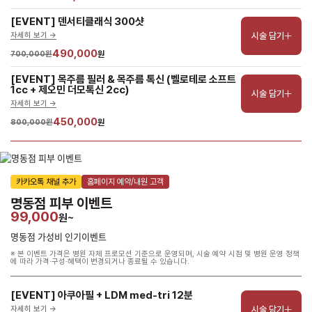
[EVENT] 덴서티클래식 300샷
시술 담기
자세히 보기 ->
490,000
700,000원
원
[EVENT] 목주름 필러 & 목주름 톡신 (벨로테로 소프트
1cc + 제오민 더모톡신 2cc)
시술 담기
자세히 보기 ->
450,000
800,000원
원
카카오톡 채널 추가
홈페이지 예약/내원 고객
명동점 피부 이벤트
99,000
원~
명동점 가성비 인기이벤트
※ 본 이벤트 가격은 병원 자체 프로모션 기준으로 운영되며, 시술 예약 시점 및 병원 운영 정책
에 따라 가격·구성·혜택이 변경되거나 종료될 수 있습니다.
[EVENT] 아쿠아필 + LDM med-tri 12분
시술 담기
자세히 보기 ->