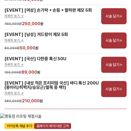
[EVENT] [여성] 손가락 + 손등 + 팔하완 제모 5회
시술 담기
자세히 보기 ->
250,000
450,000원
원
[EVENT] [남성] 겨드랑이 제모 5회
시술 담기
자세히 보기 ->
50,000
80,000원
원
[EVENT] [국산] 다한증 톡신 50U
시술 담기
자세히 보기 ->
89,000
150,000원
원
[EVENT] [내성 적은 프리미엄 국산] 바디 톡신 200U 
(종아리/허벅지/승모근/팔뚝 중 택1)
시술 담기
자세히 보기 ->
210,000
380,000원
원
카카오톡 채널 추가
홈페이지 예약/내원 고객