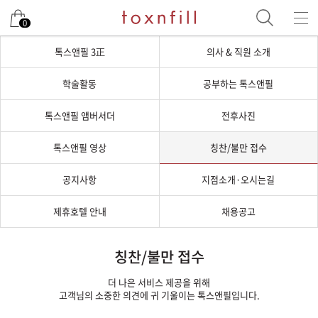
0
톡스앤필 3正
의사 & 직원 소개
학술활동
공부하는 톡스앤필
톡스앤필 앰버서더
전후사진
톡스앤필 영상
칭찬/불만 접수
공지사항
지점소개·오시는길
제휴호텔 안내
채용공고
칭찬/불만 접수
더 나은 서비스 제공을 위해
고객님의 소중한 의견에 귀 기울이는 톡스앤필입니다.