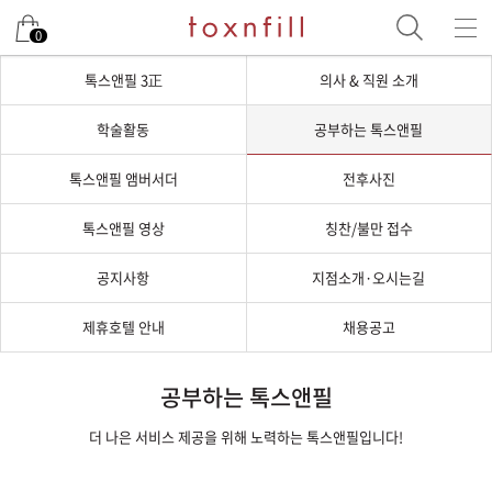
0
톡스앤필 3正
의사 & 직원 소개
학술활동
공부하는 톡스앤필
톡스앤필 앰버서더
전후사진
톡스앤필 영상
칭찬/불만 접수
공지사항
지점소개·오시는길
제휴호텔 안내
채용공고
공부하는 톡스앤필
더 나은 서비스 제공을 위해 노력하는 톡스앤필입니다!