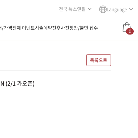
전국 톡스앤필
Language
내/가격
전체 이벤트
시술예약
전후사진
칭찬/불만 접수
0
목록으로
 (2/1 가오픈)