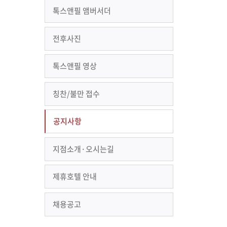
톡스앤필 앰버서더
전후사진
톡스앤필 영상
칭찬/불만 접수
공지사항
지점소개·오시는길
제휴호텔 안내
채용공고