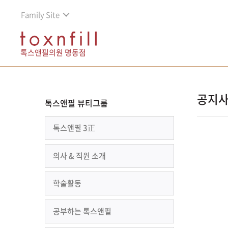
Family Site
톡스앤필의원 명동점
공지
톡스앤필 뷰티그룹
톡스앤필 3正
의사 & 직원 소개
학술활동
공부하는 톡스앤필