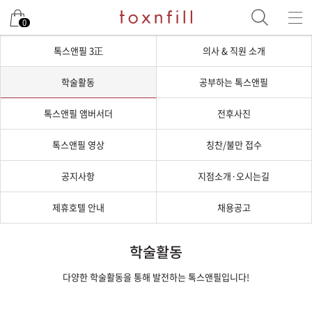
0
톡스앤필 3正
의사 & 직원 소개
학술활동
공부하는 톡스앤필
톡스앤필 앰버서더
전후사진
톡스앤필 영상
칭찬/불만 접수
공지사항
지점소개·오시는길
제휴호텔 안내
채용공고
학술활동
다양한 학술활동을 통해 발전하는 톡스앤필입니다!