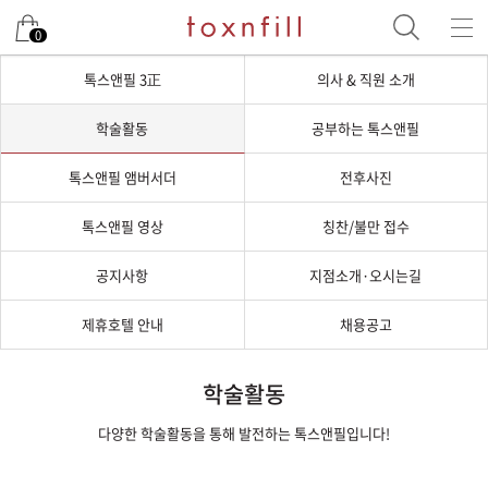
0
톡스앤필 3正
의사 & 직원 소개
학술활동
공부하는 톡스앤필
톡스앤필 앰버서더
전후사진
톡스앤필 영상
칭찬/불만 접수
공지사항
지점소개·오시는길
제휴호텔 안내
채용공고
학술활동
다양한 학술활동을 통해 발전하는 톡스앤필입니다!