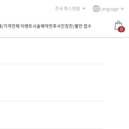
전국 톡스앤필
Language
내/가격
전체 이벤트
시술예약
전후사진
칭찬/불만 접수
0