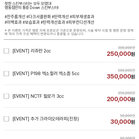
핫한 스킨부스터는 모두 모였다!
명동점만의 통증 Down 스킨부스터!
#잔주름개선 #다크서클완화 #탄력개선 #피부재생효과
#미백효과 #보습효과 #탄력개선효과 #피부컨디션개선
※ 본 이벤트 가격은 병원 자체 프로모션 기준으로 운영되며, 시술 예약 시점 및 병원 운영 정책
에 따라 가격·구성·혜택이 변경되거나 종료될 수 있습니다.
300,000
원
[EVENT] 리쥬란 2cc
250,000
원
500,000
원
[EVENT] P198 엑소힐러 엑소좀 5cc
350,000
원
350,000
원
[EVENT] NCTF 필로가 3cc
200,000
원
50,000
원
[EVENT] 추가 크라이오테라피(진정)
30,000
원
80,000
원