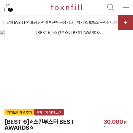
카카오
0
이달의 EVENT
리프팅 탄력 솔루션
명동점 시그니처 시술
보톡스/윤곽주사
필러/특수부
/
/
/
/
카카오톡 채널 추가
홈페이지 예약 고객
[BEST 6]⭐스킨부스터 BEST 
30,000
원
AWARDS⭐
~