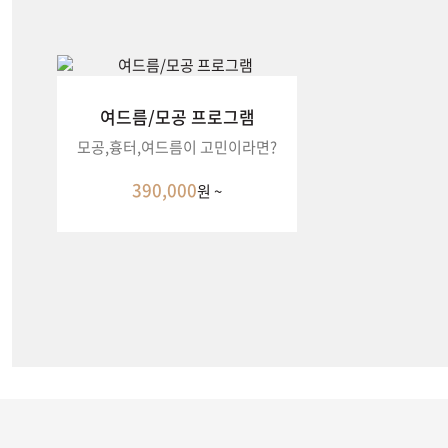
여드름/모공 프로그램
모공,흉터,여드름이 고민이라면?
390,000
원 ~