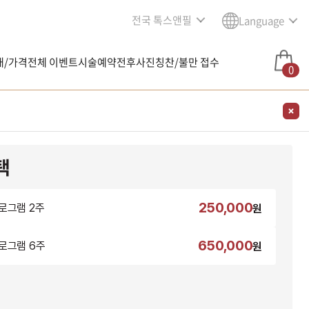
전국 톡스앤필
Language
내/가격
전체 이벤트
시술예약
전후사진
칭찬/불만 접수
0
택
250,000
로그램 2주
원
650,000
로그램 6주
원