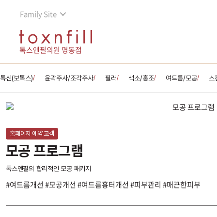
Family Site
톡스앤필의원 명동점
톡신(보톡스)
윤곽주사/조각주사
필러
색소/홍조
여드름/모공
스
/
/
/
/
/
홈페이지 예약 고객
모공 프로그램
톡스앤필의 합리적인 모공 패키지
#여드름개선 #모공개선 #여드름흉터개선 #피부관리 #매끈한피부