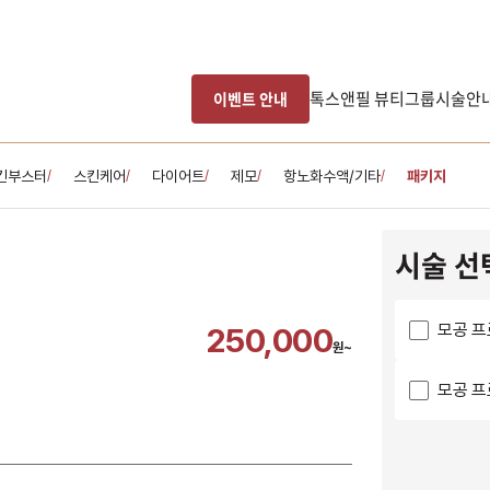
톡스앤필 뷰티그룹
시술안
이벤트 안내
킨부스터
스킨케어
다이어트
제모
항노화수액/기타
패키지
/
/
/
/
/
시술 선
모공 프
250,000
원~
모공 프