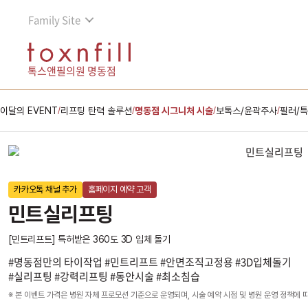
Family Site
톡스앤필의원 명동점
이달의 EVENT
리프팅 탄력 솔루션
명동점 시그니처 시술
보톡스/윤곽주사
필러/
/
/
/
/
카카오톡 채널 추가
홈페이지 예약 고객
민트실리프팅
[민트리프트] 특허받은 360도 3D 입체 돌기
#명동점만의 타이작업 #민트리프트 #안면조직고정용 #3D입체돌기
#실리프팅 #강력리프팅 #동안시술 #최소침습
※ 본 이벤트 가격은 병원 자체 프로모션 기준으로 운영되며, 시술 예약 시점 및 병원 운영 정책에 