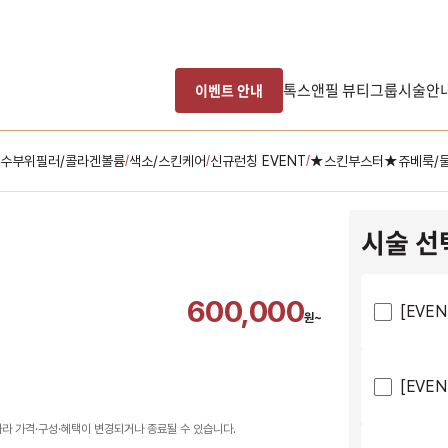
톡스앤필 뷰티그룹
시술안
이벤트 안내
특수부위필러/콜라겐볼륨
색소/스킨케어
신규런칭 EVENT
★스킨부스터★쥬베룩/
/
/
/
시술 선
600,000
[EVE
원~
[EVE
따라 가격·구성·혜택이 변경되거나 종료될 수 있습니다.