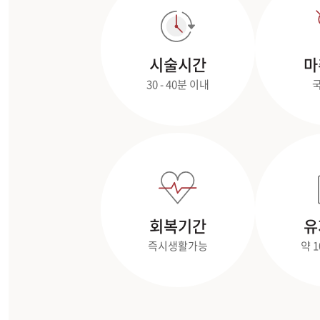
시술시간
마
30 - 40분 이내
회복기간
유
즉시생활가능
약 1