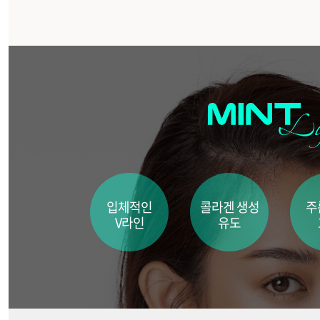
입체적인
콜라겐 생성
주
V라인
유도