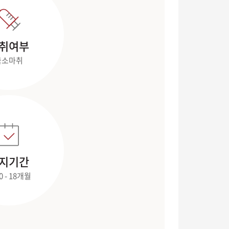
취여부
국소마취
지기간
0 - 18개월