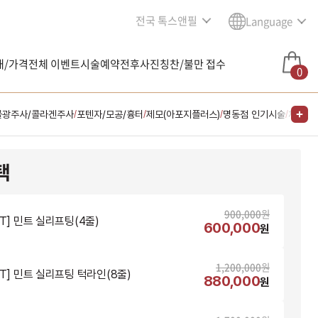
전국 톡스앤필
Language
내/가격
전체 이벤트
시술예약
전후사진
칭찬/불만 접수
0
물광주사/콜라겐주사
포텐자/모공/흉터
제모(아포지플러스)
명동점 인기시술
체형/
/
/
/
/
택
900,000
원
NT] 민트 실리프팅(4줄)
600,000
원
1,200,000
원
NT] 민트 실리프팅 턱라인(8줄)
880,000
원