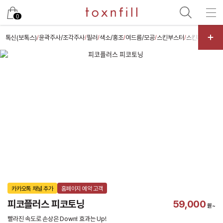
카카오
0
톡신(보톡스)
윤곽주사/조각주사
필러
색소/홍조
여드름/모공
스킨부스터
스킨케어
다이
/
/
/
/
/
/
/
카카오톡 채널 추가
홈페이지 예약 고객
피코플러스 피코토닝
59,000
원~
빨라진 속도로 손상은 Down! 효과는 Up!