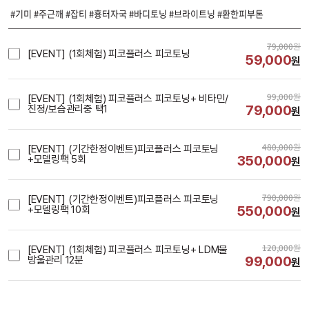
#기미 #주근깨 #잡티 #흉터자국 #바디토닝 #브라이트닝 #환한피부톤
79,000
원
[EVENT] (1회체험) 피코플러스 피코토닝
59,000
원
99,000
원
[EVENT] (1회체험) 피코플러스 피코토닝+ 비타민/
79,000
진정/보습관리중 택1
원
480,000
원
[EVENT] (기간한정이벤트)피코플러스 피코토닝
350,000
+모델링팩 5회
원
790,000
원
[EVENT] (기간한정이벤트)피코플러스 피코토닝
550,000
+모델링팩 10회
원
120,000
원
[EVENT] (1회체험) 피코플러스 피코토닝+ LDM물
99,000
방울관리 12분
원