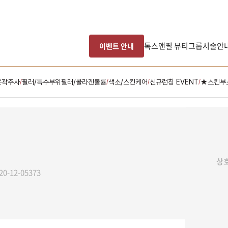
톡스앤필 뷰티그룹
시술안
이벤트 안내
윤곽주사
필러/특수부위필러/콜라겐볼륨
색소/스킨케어
신규런칭 EVENT
★스킨부
/
/
/
/
담은 
남은 시술/관리권 예약
상호
남은 시술/관리권 종류 선택
20-12-05373
[剩余治疗/护理券] 提升
[剩余治疗/护理券] 色素
[剩余治疗/护理券] 脱毛