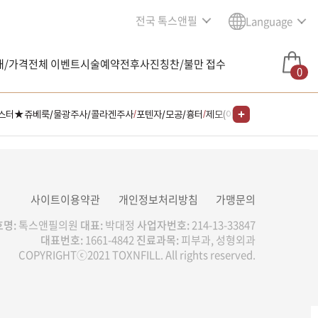
전국 톡스앤필
Language
내/가격
전체 이벤트
시술예약
전후사진
칭찬/불만 접수
0
스터★쥬베룩/물광주사/콜라겐주사
포텐자/모공/흉터
제모(아포지플러스)
명동점 
/
/
/
이벤트 / 시술
남은 시술/관리권 예약
사이트이용약관
개인정보처리방침
가맹문의
명:
톡스앤필의원
대표:
박대정
사업자번호:
214-13-33847
대표번호:
1661-4842
진료과목:
피부과, 성형외과
COPYRIGHTⓒ2021 TOXNFILL. All rights reserved.